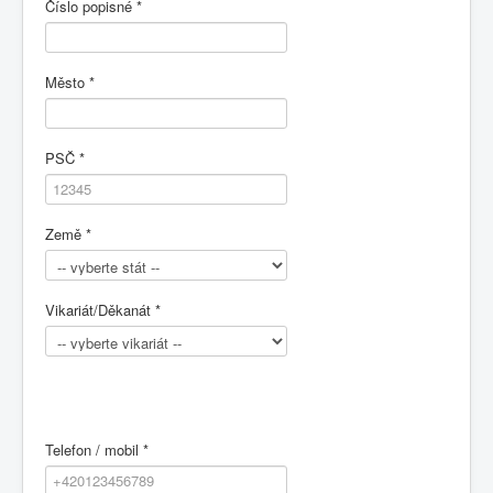
Číslo popisné
*
Město
*
PSČ
*
Země
*
Vikariát/Děkanát
*
Telefon / mobil
*